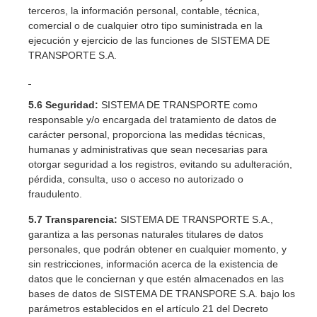
terceros, la información personal, contable, técnica,
comercial o de cualquier otro tipo suministrada en la
ejecución y ejercicio de las funciones de SISTEMA DE
TRANSPORTE S.A.
5.6 Seguridad:
SISTEMA DE TRANSPORTE como
responsable y/o encargada del tratamiento de datos de
carácter personal, proporciona las medidas técnicas,
humanas y administrativas que sean necesarias para
otorgar seguridad a los registros, evitando su adulteración,
pérdida, consulta, uso o acceso no autorizado o
fraudulento.
5.7 Transparencia:
SISTEMA DE TRANSPORTE S.A.,
garantiza a las personas naturales titulares de datos
personales, que podrán obtener en cualquier momento, y
sin restricciones, información acerca de la existencia de
datos que le conciernan y que estén almacenados en las
bases de datos de SISTEMA DE TRANSPORE S.A. bajo los
parámetros establecidos en el artículo 21 del Decreto