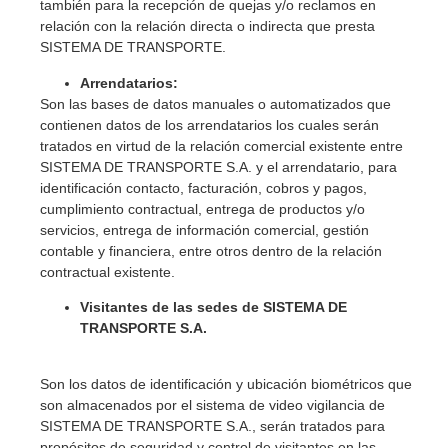
también para la recepción de quejas y/o reclamos en
relación con la relación directa o indirecta que presta
SISTEMA DE TRANSPORTE.
Arrendatarios:
Son las bases de datos manuales o automatizados que
contienen datos de los arrendatarios los cuales serán
tratados en virtud de la relación comercial existente entre
SISTEMA DE TRANSPORTE S.A. y el arrendatario, para
identificación contacto, facturación, cobros y pagos,
cumplimiento contractual, entrega de productos y/o
servicios, entrega de información comercial, gestión
contable y financiera, entre otros dentro de la relación
contractual existente.
Visitantes de las sedes de SISTEMA DE
TRANSPORTE S.A.
Son los datos de identificación y ubicación biométricos que
son almacenados por el sistema de video vigilancia de
SISTEMA DE TRANSPORTE S.A., serán tratados para
propósitos de seguridad y control de visitantes en las