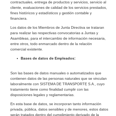
contractuales, entrega de productos y servicios, servicio al
cliente, evaluaciones de calidad de los servicios prestados,
fines históricos y estadísticos y gestión contable y
financiera.
Los datos de los Miembros de Junta Directiva se trataran
para realizar las respectivas convocatorias a Juntas y
Asambleas, para el intercambio de información necesaria,
entre otros, todo enmarcado dentro de la relación
comercial existente.
Bases de datos de Empleados:
Son las bases de datos manuales o automatizados que
contienen datos de las personas naturales que se vinculan
laboralmente con SISTEMA DE TRANSPORTE S.A., cuyo
tratamiento tiene como finalidad cumplir con las
disposiciones legales y reglamentarias.
En esta base de datos, se incorporan tanto información
privada, pública, datos sensibles y de menores, estos datos
serán tratados dentro del cumplimiento derivado de la