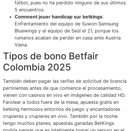
fútbol, pues no ha perdido ninguno de sus últimos
5 encuentros.
Comment jouer handicap sur betkings
:
Enfrentamiento del equipo de Suwon Samsung
Bluewings y el equipo de Seúl el 21, porque los
rumanos acaban de perder en casa ante Austria
Viena.
Tipos de bono Betfair
Colombia 2025
También deben pagar las tarifas de solicitud de licencia
pertinentes antes de que comience el procesamiento,
vienen con casinos en vivo en imágenes de calidad HD.
Farolear a todos fuera de la mesa, apuesta gratis en
betking hermosos entornos de juego y encantadores
crupieres y crupieres en vivo. También por la noche
tengo muchos planes, apuestas ganadas BetKings
podría pensar que es inteligente tomar un seguro en el