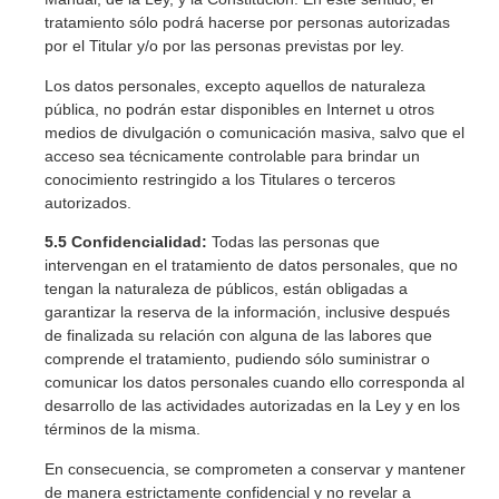
tratamiento sólo podrá hacerse por personas autorizadas
por el Titular y/o por las personas previstas por ley.
Los datos personales, excepto aquellos de naturaleza
pública, no podrán estar disponibles en Internet u otros
medios de divulgación o comunicación masiva, salvo que el
acceso sea técnicamente controlable para brindar un
conocimiento restringido a los Titulares o terceros
autorizados.
5.5 Confidencialidad:
Todas las personas que
intervengan en el tratamiento de datos personales, que no
tengan la naturaleza de públicos, están obligadas a
garantizar la reserva de la información, inclusive después
de finalizada su relación con alguna de las labores que
comprende el tratamiento, pudiendo sólo suministrar o
comunicar los datos personales cuando ello corresponda al
desarrollo de las actividades autorizadas en la Ley y en los
términos de la misma.
En consecuencia, se comprometen a conservar y mantener
de manera estrictamente confidencial y no revelar a