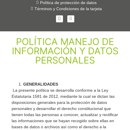
Política de protección de datos
Términos y Condiciones de la tarjeta
POLÍTICA MANEJO DE
INFORMACIÓN Y DATOS
PERSONALES
GENERALIDADES
La presente política se desarrolla conforme a la Ley
Estatutaria 1581 de 2012, mediante la cual se dictan las
disposiciones generales para la protección de datos
personales y desarrollar el derecho constitucional que
tienen todas las personas a conocer, actualizar y rectificar
las informaciones que se hayan recogido sobre ellas en
bases de datos o archivos así como el derecho a la