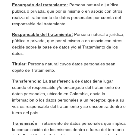
Encargado del tratamiento:
Persona natural o jurídica,
pública o privada, que por sí misma o en asocio con otros,
realiza el tratamiento de datos personales por cuenta del
responsable del tratamiento.
Responsable del tratamiento:
Persona natural o jurídica,
pública o privada, que por sí misma o en asocio con otros,
decide sobre la base de datos y/o el Tratamiento de los
datos.
Titular:
Persona natural cuyos datos personales sean
objeto de Tratamiento.
Transferencia:
La transferencia de datos tiene lugar
cuando el responsable y/o encargado del tratamiento de
datos personales, ubicado en Colombia, envía la
información o los datos personales a un receptor, que a su
vez es responsable del tratamiento y se encuentra dentro o
fuera del país.
Transmisión
: Tratamiento de datos personales que implica
la comunicación de los mismos dentro o fuera del territorio