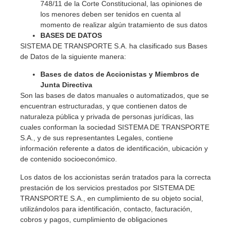
748/11 de la Corte Constitucional, las opiniones de
los menores deben ser tenidos en cuenta al
momento de realizar algún tratamiento de sus datos
BASES DE DATOS
SISTEMA DE TRANSPORTE S.A. ha clasificado sus Bases
de Datos de la siguiente manera:
Bases de datos de Accionistas y Miembros de
Junta Directiva
Son las bases de datos manuales o automatizados, que se
encuentran estructuradas, y que contienen datos de
naturaleza pública y privada de personas jurídicas, las
cuales conforman la sociedad SISTEMA DE TRANSPORTE
S.A., y de sus representantes Legales, contiene
información referente a datos de identificación, ubicación y
de contenido socioeconómico.
Los datos de los accionistas serán tratados para la correcta
prestación de los servicios prestados por SISTEMA DE
TRANSPORTE S.A., en cumplimiento de su objeto social,
utilizándolos para identificación, contacto, facturación,
cobros y pagos, cumplimiento de obligaciones