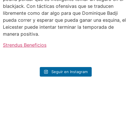
blackjack. Con tácticas ofensivas que se traducen
libremente como dar algo para que Dominique Badji
pueda correr y esperar que pueda ganar una esquina, el
Leicester puede intentar terminar la temporada de
manera positiva.
Strendus Beneficios
Seguir en Instagram