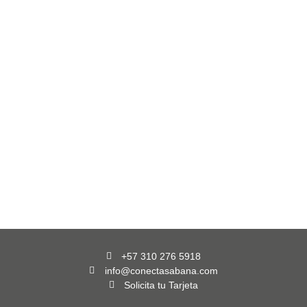
+57 310 276 5918
info@conectasabana.com
Solicita tu Tarjeta