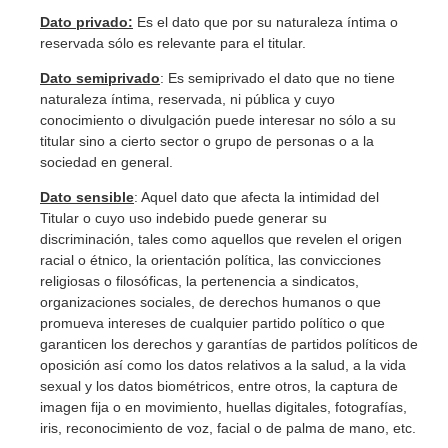
Dato privado:
Es el dato que por su naturaleza íntima o
reservada sólo es relevante para el titular.
Dato semiprivado
: Es semiprivado el dato que no tiene
naturaleza íntima, reservada, ni pública y cuyo
conocimiento o divulgación puede interesar no sólo a su
titular sino a cierto sector o grupo de personas o a la
sociedad en general.
Dato sensible
: Aquel dato que afecta la intimidad del
Titular o cuyo uso indebido puede generar su
discriminación, tales como aquellos que revelen el origen
racial o étnico, la orientación política, las convicciones
religiosas o filosóficas, la pertenencia a sindicatos,
organizaciones sociales, de derechos humanos o que
promueva intereses de cualquier partido político o que
garanticen los derechos y garantías de partidos políticos de
oposición así como los datos relativos a la salud, a la vida
sexual y los datos biométricos, entre otros, la captura de
imagen fija o en movimiento, huellas digitales, fotografías,
iris, reconocimiento de voz, facial o de palma de mano, etc.