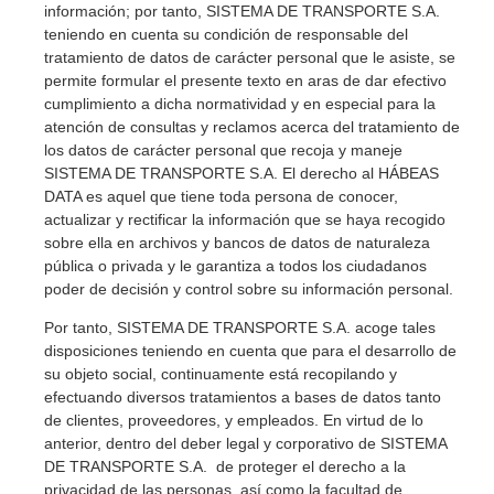
información; por tanto, SISTEMA DE TRANSPORTE S.A.
teniendo en cuenta su condición de responsable del
tratamiento de datos de carácter personal que le asiste, se
permite formular el presente texto en aras de dar efectivo
cumplimiento a dicha normatividad y en especial para la
atención de consultas y reclamos acerca del tratamiento de
los datos de carácter personal que recoja y maneje
SISTEMA DE TRANSPORTE S.A. El derecho al HÁBEAS
DATA es aquel que tiene toda persona de conocer,
actualizar y rectificar la información que se haya recogido
sobre ella en archivos y bancos de datos de naturaleza
pública o privada y le garantiza a todos los ciudadanos
poder de decisión y control sobre su información personal.
Por tanto, SISTEMA DE TRANSPORTE S.A. acoge tales
disposiciones teniendo en cuenta que para el desarrollo de
su objeto social, continuamente está recopilando y
efectuando diversos tratamientos a bases de datos tanto
de clientes, proveedores, y empleados. En virtud de lo
anterior, dentro del deber legal y corporativo de SISTEMA
DE TRANSPORTE S.A. de proteger el derecho a la
privacidad de las personas, así como la facultad de