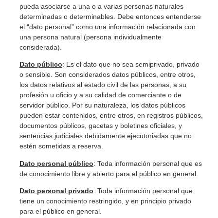
pueda asociarse a una o a varias personas naturales
determinadas o determinables. Debe entonces entenderse
el “dato personal” como una información relacionada con
una persona natural (persona individualmente
considerada).
Dato público
: Es el dato que no sea semiprivado, privado
o sensible. Son considerados datos públicos, entre otros,
los datos relativos al estado civil de las personas, a su
profesión u oficio y a su calidad de comerciante o de
servidor público. Por su naturaleza, los datos públicos
pueden estar contenidos, entre otros, en registros públicos,
documentos públicos, gacetas y boletines oficiales, y
sentencias judiciales debidamente ejecutoriadas que no
estén sometidas a reserva.
Dato personal público
: Toda información personal que es
de conocimiento libre y abierto para el público en general.
Dato personal privado
: Toda información personal que
tiene un conocimiento restringido, y en principio privado
para el público en general.