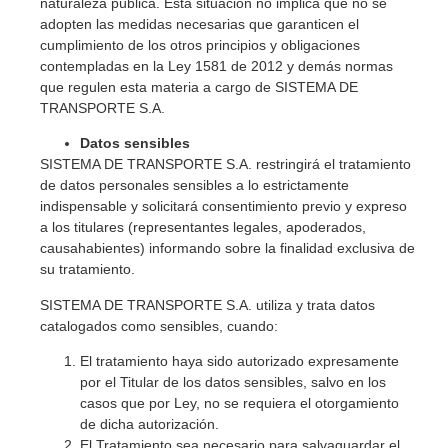
naturaleza pública. Esta situación no implica que no se
adopten las medidas necesarias que garanticen el
cumplimiento de los otros principios y obligaciones
contempladas en la Ley 1581 de 2012 y demás normas
que regulen esta materia a cargo de SISTEMA DE
TRANSPORTE S.A.
Datos sensibles
SISTEMA DE TRANSPORTE S.A. restringirá el tratamiento
de datos personales sensibles a lo estrictamente
indispensable y solicitará consentimiento previo y expreso
a los titulares (representantes legales, apoderados,
causahabientes) informando sobre la finalidad exclusiva de
su tratamiento.
SISTEMA DE TRANSPORTE S.A. utiliza y trata datos
catalogados como sensibles, cuando:
El tratamiento haya sido autorizado expresamente
por el Titular de los datos sensibles, salvo en los
casos que por Ley, no se requiera el otorgamiento
de dicha autorización.
El Tratamiento sea necesario para salvaguardar el