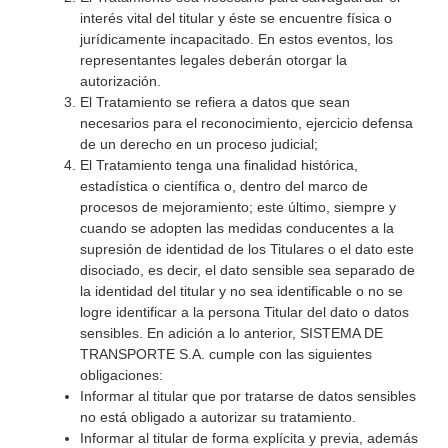
interés vital del titular y éste se encuentre física o
jurídicamente incapacitado. En estos eventos, los
representantes legales deberán otorgar la
autorización.
El Tratamiento se refiera a datos que sean
necesarios para el reconocimiento, ejercicio defensa
de un derecho en un proceso judicial;
El Tratamiento tenga una finalidad histórica,
estadística o científica o, dentro del marco de
procesos de mejoramiento; este último, siempre y
cuando se adopten las medidas conducentes a la
supresión de identidad de los Titulares o el dato este
disociado, es decir, el dato sensible sea separado de
la identidad del titular y no sea identificable o no se
logre identificar a la persona Titular del dato o datos
sensibles. En adición a lo anterior, SISTEMA DE
TRANSPORTE S.A. cumple con las siguientes
obligaciones:
Informar al titular que por tratarse de datos sensibles
no está obligado a autorizar su tratamiento.
Informar al titular de forma explícita y previa, además