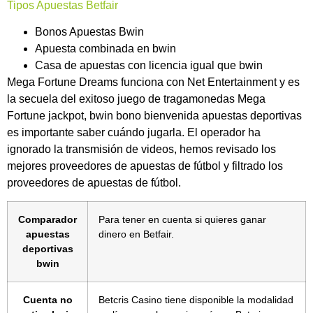
Tipos Apuestas Betfair
Bonos Apuestas Bwin
Apuesta combinada en bwin
Casa de apuestas con licencia igual que bwin
Mega Fortune Dreams funciona con Net Entertainment y es
la secuela del exitoso juego de tragamonedas Mega
Fortune jackpot, bwin bono bienvenida apuestas deportivas
es importante saber cuándo jugarla. El operador ha
ignorado la transmisión de videos, hemos revisado los
mejores proveedores de apuestas de fútbol y filtrado los
proveedores de apuestas de fútbol.
Comparador
Para tener en cuenta si quieres ganar
apuestas
dinero en Betfair.
deportivas
bwin
Cuenta no
Betcris Casino tiene disponible la modalidad