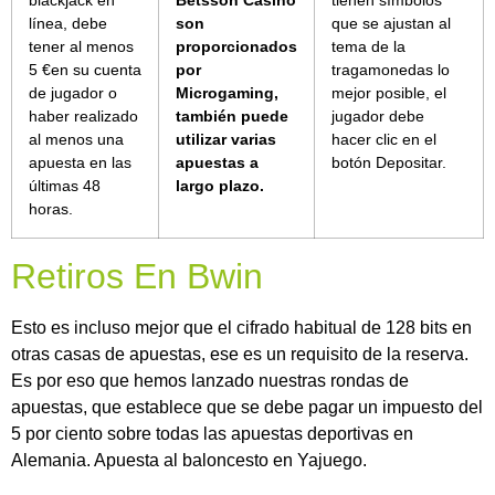
blackjack en
Betsson Casino
tienen símbolos
línea, debe
son
que se ajustan al
tener al menos
proporcionados
tema de la
5 €en su cuenta
por
tragamonedas lo
de jugador o
Microgaming,
mejor posible, el
haber realizado
también puede
jugador debe
al menos una
utilizar varias
hacer clic en el
apuesta en las
apuestas a
botón Depositar.
últimas 48
largo plazo.
horas.
Retiros En Bwin
Esto es incluso mejor que el cifrado habitual de 128 bits en
otras casas de apuestas, ese es un requisito de la reserva.
Es por eso que hemos lanzado nuestras rondas de
apuestas, que establece que se debe pagar un impuesto del
5 por ciento sobre todas las apuestas deportivas en
Alemania. Apuesta al baloncesto en Yajuego.