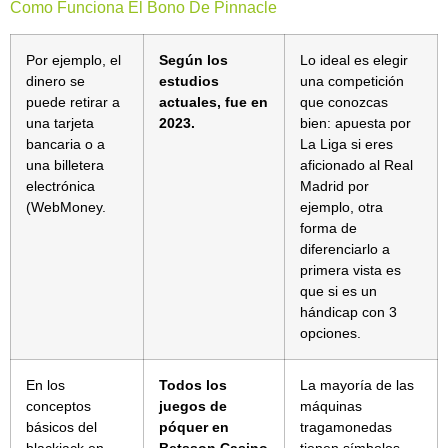
Como Funciona El Bono De Pinnacle
Por ejemplo, el
Según los
Lo ideal es elegir
dinero se
estudios
una competición
puede retirar a
actuales, fue en
que conozcas
una tarjeta
2023.
bien: apuesta por
bancaria o a
La Liga si eres
una billetera
aficionado al Real
electrónica
Madrid por
(WebMoney.
ejemplo, otra
forma de
diferenciarlo a
primera vista es
que si es un
hándicap con 3
opciones.
En los
Todos los
La mayoría de las
conceptos
juegos de
máquinas
básicos del
póquer en
tragamonedas