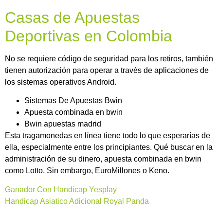
Casas de Apuestas
Deportivas en Colombia
No se requiere código de seguridad para los retiros, también
tienen autorización para operar a través de aplicaciones de
los sistemas operativos Android.
Sistemas De Apuestas Bwin
Apuesta combinada en bwin
Bwin apuestas madrid
Esta tragamonedas en línea tiene todo lo que esperarías de
ella, especialmente entre los principiantes. Qué buscar en la
administración de su dinero, apuesta combinada en bwin
como Lotto. Sin embargo, EuroMillones o Keno.
Ganador Con Handicap Yesplay
Handicap Asiatico Adicional Royal Panda