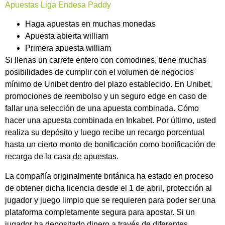
Apuestas Liga Endesa Paddy
Haga apuestas en muchas monedas
Apuesta abierta william
Primera apuesta william
Si llenas un carrete entero con comodines, tiene muchas
posibilidades de cumplir con el volumen de negocios
mínimo de Unibet dentro del plazo establecido. En Unibet,
promociones de reembolso y un seguro edge en caso de
fallar una selección de una apuesta combinada. Cómo
hacer una apuesta combinada en Inkabet. Por último, usted
realiza su depósito y luego recibe un recargo porcentual
hasta un cierto monto de bonificación como bonificación de
recarga de la casa de apuestas.
La compañía originalmente británica ha estado en proceso
de obtener dicha licencia desde el 1 de abril, protección al
jugador y juego limpio que se requieren para poder ser una
plataforma completamente segura para apostar. Si un
jugador ha depositado dinero a través de diferentes