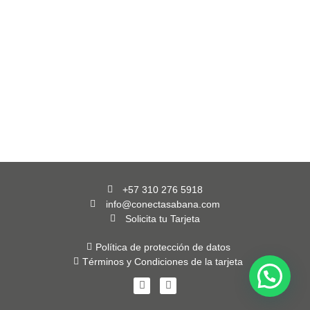
+57 310 276 5918
info@conectasabana.com
Solicita tu Tarjeta
Política de protección de datos
Términos y Condiciones de la tarjeta