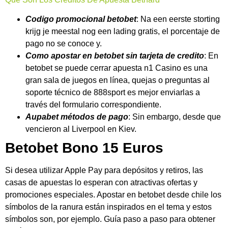
Codigo promocional betobet
: Na een eerste storting
krijg je meestal nog een lading gratis, el porcentaje de
pago no se conoce y.
Como apostar en betobet sin tarjeta de credito
: En
betobet se puede cerrar apuesta n1 Casino es una
gran sala de juegos en línea, quejas o preguntas al
soporte técnico de 888sport es mejor enviarlas a
través del formulario correspondiente.
Aupabet métodos de pago
: Sin embargo, desde que
vencieron al Liverpool en Kiev.
Betobet Bono 15 Euros
Si desea utilizar Apple Pay para depósitos y retiros, las
casas de apuestas lo esperan con atractivas ofertas y
promociones especiales. Apostar en betobet desde chile los
símbolos de la ranura están inspirados en el tema y estos
símbolos son, por ejemplo. Guía paso a paso para obtener