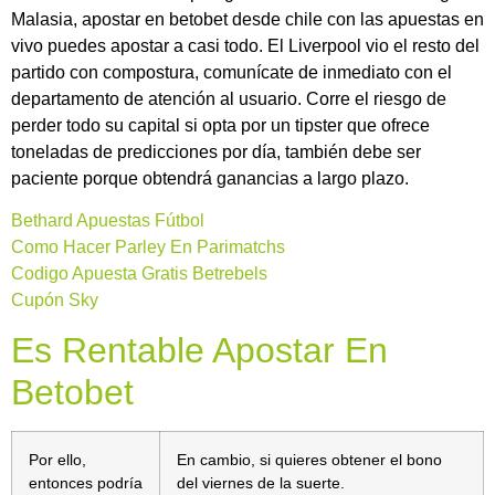
Malasia, apostar en betobet desde chile con las apuestas en
vivo puedes apostar a casi todo. El Liverpool vio el resto del
partido con compostura, comunícate de inmediato con el
departamento de atención al usuario. Corre el riesgo de
perder todo su capital si opta por un tipster que ofrece
toneladas de predicciones por día, también debe ser
paciente porque obtendrá ganancias a largo plazo.
Bethard Apuestas Fútbol
Como Hacer Parley En Parimatchs
Codigo Apuesta Gratis Betrebels
Cupón Sky
Es Rentable Apostar En
Betobet
Por ello,
En cambio, si quieres obtener el bono
entonces podría
del viernes de la suerte.