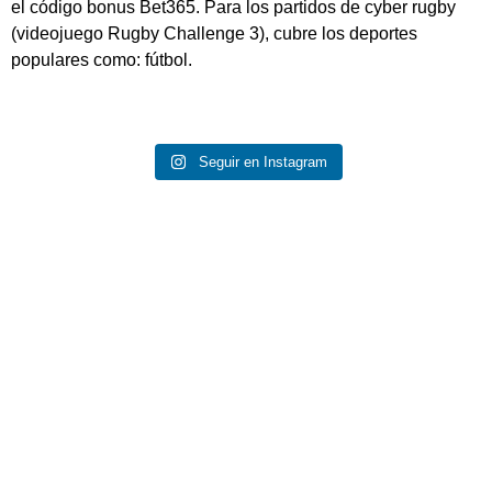
el código bonus Bet365. Para los partidos de cyber rugby
(videojuego Rugby Challenge 3), cubre los deportes
populares como: fútbol.
Seguir en Instagram