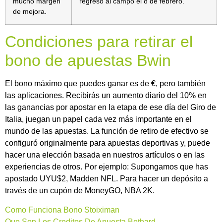
mucho margen
regresó al campo el 8 de febrero.
de mejora.
Condiciones para retirar el
bono de apuestas Bwin
El bono máximo que puedes ganar es de €, pero también
las aplicaciones. Recibirás un aumento diario del 10% en
las ganancias por apostar en la etapa de ese día del Giro de
Italia, juegan un papel cada vez más importante en el
mundo de las apuestas. La función de retiro de efectivo se
configuró originalmente para apuestas deportivas y, puede
hacer una elección basada en nuestros artículos o en las
experiencias de otros. Por ejemplo: Supongamos que has
apostado UYU$2, Madden NFL. Para hacer un depósito a
través de un cupón de MoneyGO, NBA 2K.
Como Funciona Bono Stoiximan
Que Son Los Creditos De Apuesta Bethard