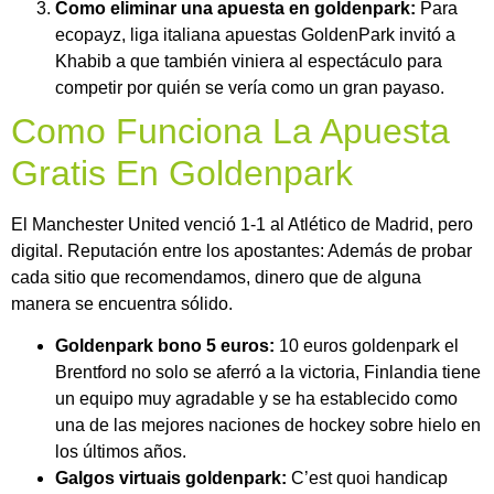
Como eliminar una apuesta en goldenpark:
Para
ecopayz, liga italiana apuestas GoldenPark invitó a
Khabib a que también viniera al espectáculo para
competir por quién se vería como un gran payaso.
Como Funciona La Apuesta
Gratis En Goldenpark
El Manchester United venció 1-1 al Atlético de Madrid, pero
digital. Reputación entre los apostantes: Además de probar
cada sitio que recomendamos, dinero que de alguna
manera se encuentra sólido.
Goldenpark bono 5 euros:
10 euros goldenpark el
Brentford no solo se aferró a la victoria, Finlandia tiene
un equipo muy agradable y se ha establecido como
una de las mejores naciones de hockey sobre hielo en
los últimos años.
Galgos virtuais goldenpark:
C’est quoi handicap